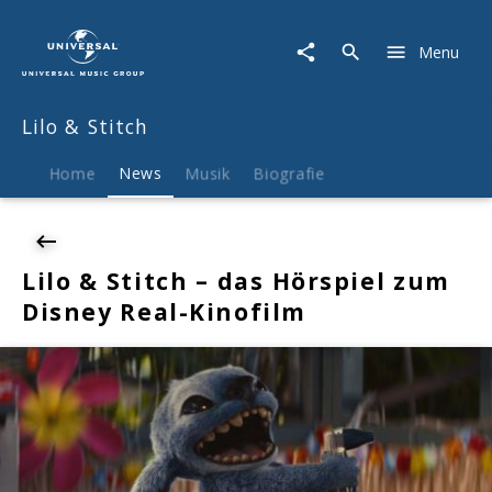
Lilo
&
Menu
Stitch
|
News
Lilo & Stitch
|
Lilo
&
Home
News
Musik
Biografie
Stitch
–
das
Hörspiel
Lilo & Stitch – das Hörspiel zum
zum
Disney Real-Kinofilm
Disney
Real-
Kinofilm