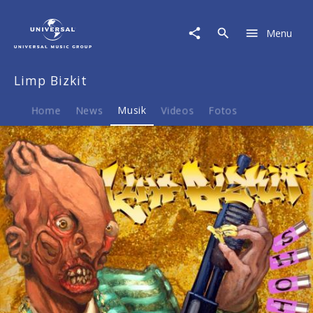
Limp
Bizkit
Menu
|
Musik
|
Limp Bizkit
Shotgun
Home
News
Musik
Videos
Fotos