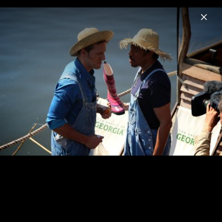
Menu
Lionel Richie
Home
News
Musik
Videos
Fotos
Biografie
Pressefotos 2012