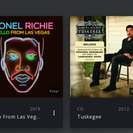
Vinyl
S
2019
CD
2012
Hello From Las Vegas
Tuskegee