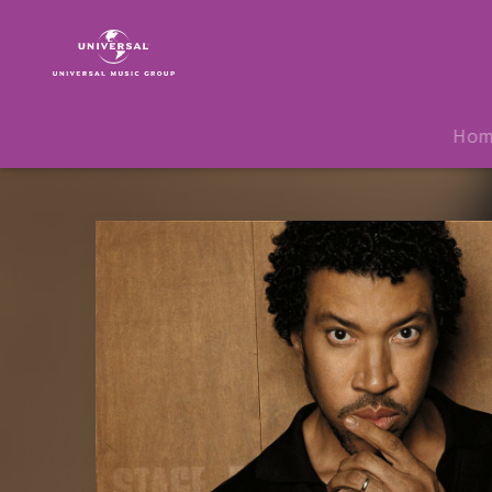
Lionel
Richie
|
Musik
|
Ho
Encore