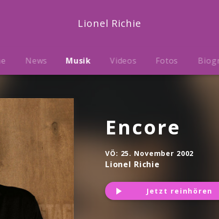
Lionel Richie
me
News
Musik
Videos
Fotos
Biog
Encore
VÖ:
25. November 2002
Lionel Richie
Jetzt reinhören