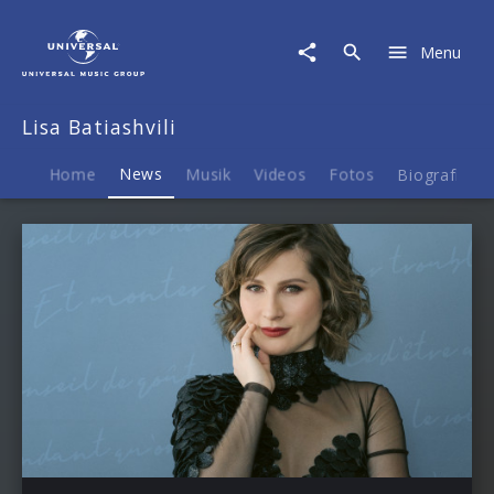
Lisa
Batiashvili
Menu
|
News
Lisa Batiashvili
Home
News
Musik
Videos
Fotos
Biografie