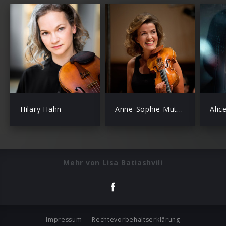
Hilary Hahn
Anne-Sophie Mutter
Alic
Mehr von Lisa Batiashvili
Impressum
Rechtevorbehaltserklärung