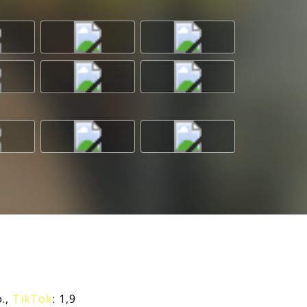
o.,
TikTok
: 1,9