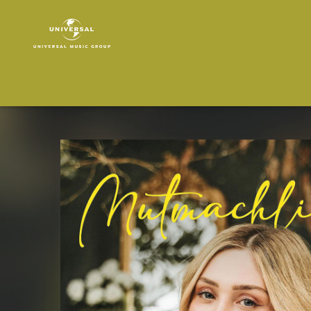
Lisa
Walser
|
Musik
|
Mutmachlieder