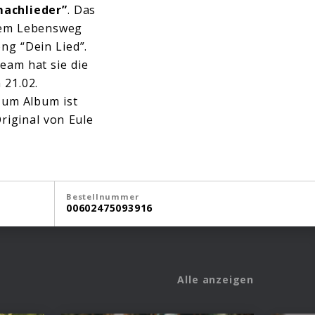
achlieder”
. Das
hrem Lebensweg
ng “Dein Lied”.
eam hat sie die
 21.02.
 zum Album ist
iginal von Eule
Bestellnummer
00602475093916
Alle anzeigen