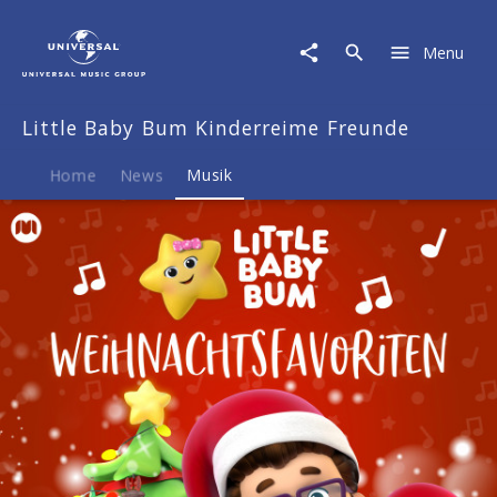
Little
Baby
Menu
Bum
Kinderreime
Freunde
Little Baby Bum Kinderreime Freunde
|
Musik
|
Home
News
Musik
Weihnachtsfavoriten