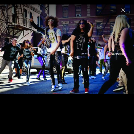
Menu
LMFAO
Home
News
Musik
Videos
Fotos
Biografie
LMFAO Pressebilder 2011