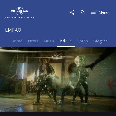
LMFAO
|
Menu
Video
|
Champagne
LMFAO
Showers
Home
News
Musik
Videos
Fotos
Biografie
Play
06:37
Play
Mute
Ent