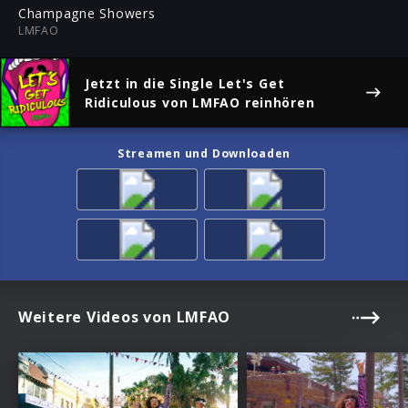
ful
Champagne Showers
LMFAO
Jetzt in die Single
Let's Get
Ridiculous
von LMFAO reinhören
Streamen und Downloaden
Weitere Videos von LMFAO