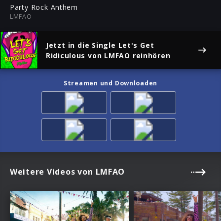
ful
Party Rock Anthem
LMFAO
Jetzt in die Single
Let's Get
Ridiculous
von LMFAO reinhören
Streamen und Downloaden
Weitere Videos von LMFAO