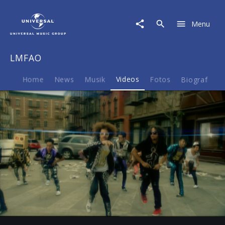
LMFAO
|
Menu
Video
|
Party
LMFAO
Rock
Anthem
Home
News
Musik
Videos
Fotos
Biografie
Play
-06:03
Play
Mute
Ent