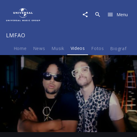
LMFAO
|
Menu
Video
|
Party
LMFAO
Rock
Anthem
(Making
Home
News
Musik
Videos
Fotos
Biografie
Of)
Play
-02:34
Play
Mute
Ent