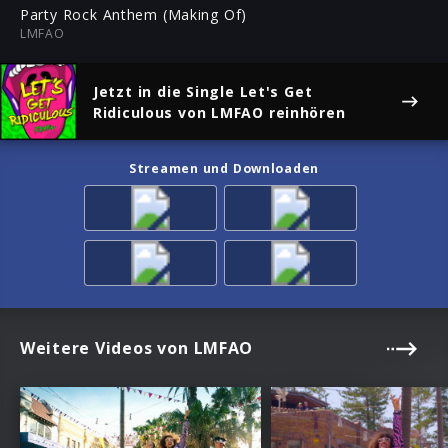
ful
Party Rock Anthem (Making Of)
LMFAO
Jetzt in die Single
Let's Get
Ridiculous
von LMFAO reinhören
Streamen und Downloaden
Weitere Videos von LMFAO