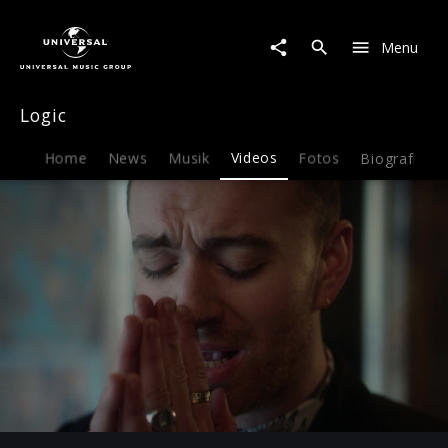
Logic
|
Menu
Video
|
Pray
Logic
feat.
Logic
Home
News
Musik
Videos
Fotos
Biografie
Play
-03:49
Play
Mute
Ent