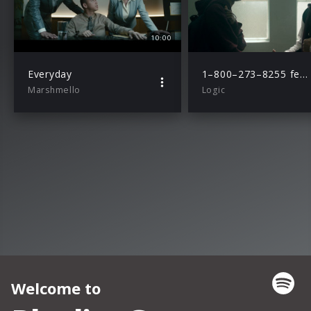
10:00
Everyday
1–800–273–8255 feat. Alessia Cara und Khalid
Marshmello
Logic