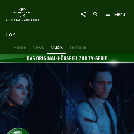
Loki
|
Menu
Musik
|
06:
Loki
Für
alle
Zeit.
Home
News
Musik
Termine
Immer.
–
Hörspiel
zur
Marvel
TV-
Serie