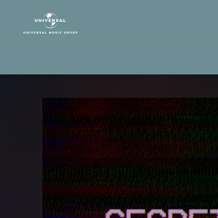
Louane
|
Musik
|
Secret