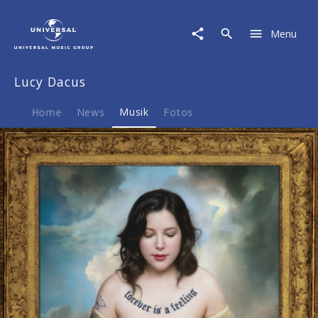
Lucy
Dacus
Menu
|
Musik
|
Lucy Dacus
Forever
Is
A
Home
News
Musik
Fotos
Feeling