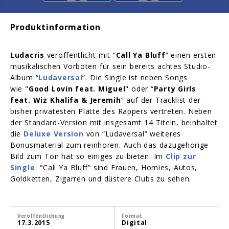
Produktinformation
Ludacris
veröffentlicht mit “
Call Ya Bluff
” einen ersten
musikalischen Vorboten für sein bereits achtes Studio-
Album “
Ludaversal
”. Die Single ist neben Songs
wie "
Good Lovin feat. Miguel
" oder “
Party Girls
feat. Wiz Khalifa & Jeremih
” auf der Tracklist der
bisher privatesten Platte des Rappers vertreten. Neben
der Standard-Version mit insgesamt 14 Titeln, beinhaltet
die
Deluxe Version
von “Ludaversal” weiteres
Bonusmaterial zum reinhören. Auch das dazugehörige
Bild zum Ton hat so einiges zu bieten: Im
Clip zur
Single
“Call Ya Bluff” sind Frauen, Homies, Autos,
Goldketten, Zigarren und düstere Clubs zu sehen.
Veröffentlichung
Format
17.3.2015
Digital