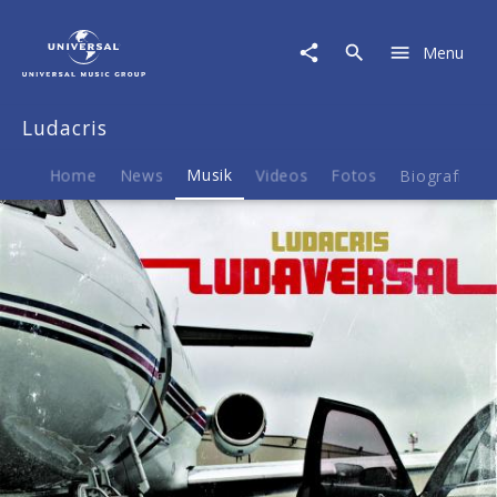
Ludacris
|
Menu
Musik
|
Call
Ludacris
Ya
Bluff
Home
News
Musik
Videos
Fotos
Biografie