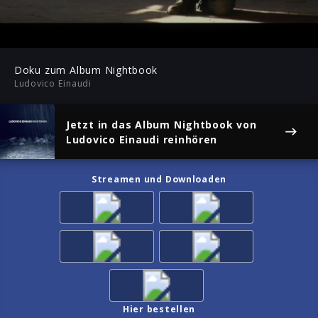
05:31
Play
Mute
Ent
ful
Doku zum Album Nightbook
Ludovico Einaudi
Jetzt in das Album
Nightbook
von
Ludovico Einaudi reinhören
Streamen und Downloaden
Hier bestellen