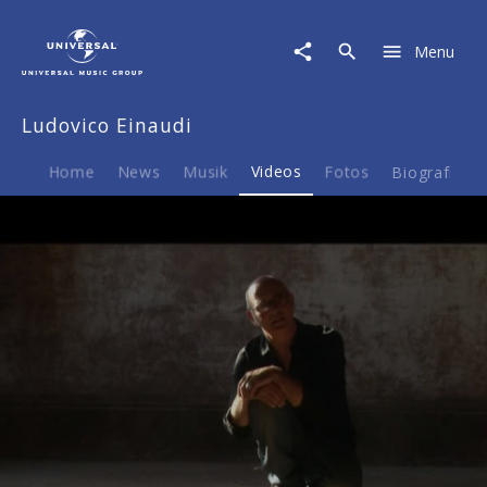
Ludovico
Einaudi
Menu
|
Video
|
Ludovico Einaudi
Doku
zum
Album
Home
News
Musik
Videos
Fotos
Biografie
Nightbook
Play