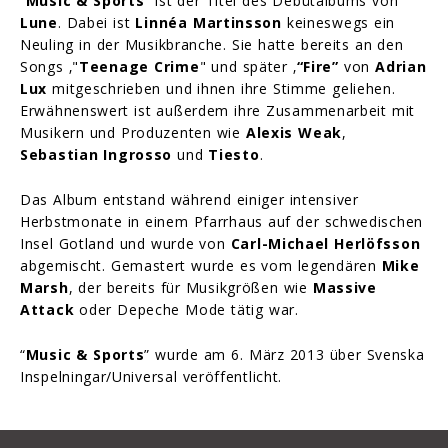
“
Music & Sports
” ist der Titel des Debütalbums von
Lune
. Dabei ist
Linnéa Martinsson
keineswegs ein
Neuling in der Musikbranche. Sie hatte bereits an den
Songs ‚"
Teenage Crime
" und später ‚
“Fire”
von
Adrian
Lux
mitgeschrieben und ihnen ihre Stimme geliehen.
Erwähnenswert ist außerdem ihre Zusammenarbeit mit
Musikern und Produzenten wie
Alexis Weak
,
Sebastian Ingrosso
und
Tiesto
.
Das Album entstand während einiger intensiver
Herbstmonate in einem Pfarrhaus auf der schwedischen
Insel Gotland und wurde von
Carl-Michael Herlöfsson
abgemischt. Gemastert wurde es vom legendären
Mike
Marsh
, der bereits für Musikgrößen wie
Massive
Attack
oder Depeche Mode tätig war.
“
Music & Sports
” wurde am 6. März 2013 über Svenska
Inspelningar/Universal veröffentlicht.