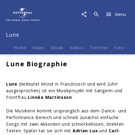
Lune
|
Menu
Biografie
Lune
Home
News
Musik
Videos
Termine
Fotos
B
Lune Biographie
Lune
(bedeutet Mond in Französisch und wird ‚lühn‘
ausgesprochen) ist ein Musikprojekt mit Sängerin und
Frontfrau
Linnéa Martinsson
.
Die Musikerin kommt ursprünglich aus dem Dance- und
Performance-Bereich und schrieb zunächst einfache
Songs mit zwei Akkorden und schnörkellosen, direkten
Texten. Später tat sie sich mit
Adrian Lux
und
Carl-