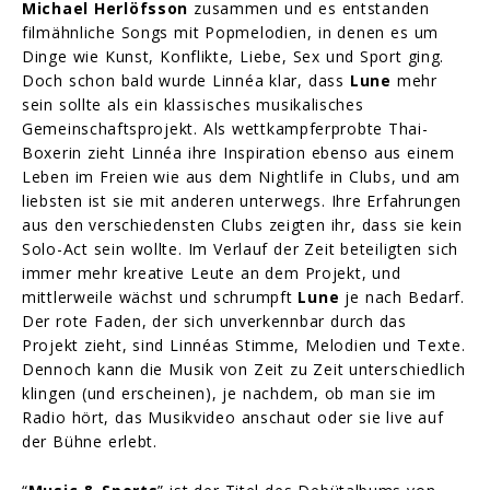
Michael Herlöfsson
zusammen und es entstanden
filmähnliche Songs mit Popmelodien, in denen es um
Dinge wie Kunst, Konflikte, Liebe, Sex und Sport ging.
Doch schon bald wurde Linnéa klar, dass
Lune
mehr
sein sollte als ein klassisches musikalisches
Gemeinschaftsprojekt. Als wettkampferprobte Thai-
Boxerin zieht Linnéa ihre Inspiration ebenso aus einem
Leben im Freien wie aus dem Nightlife in Clubs, und am
liebsten ist sie mit anderen unterwegs. Ihre Erfahrungen
aus den verschiedensten Clubs zeigten ihr, dass sie kein
Solo-Act sein wollte. Im Verlauf der Zeit beteiligten sich
immer mehr kreative Leute an dem Projekt, und
mittlerweile wächst und schrumpft
Lune
je nach Bedarf.
Der rote Faden, der sich unverkennbar durch das
Projekt zieht, sind Linnéas Stimme, Melodien und Texte.
Dennoch kann die Musik von Zeit zu Zeit unterschiedlich
klingen (und erscheinen), je nachdem, ob man sie im
Radio hört, das Musikvideo anschaut oder sie live auf
der Bühne erlebt.