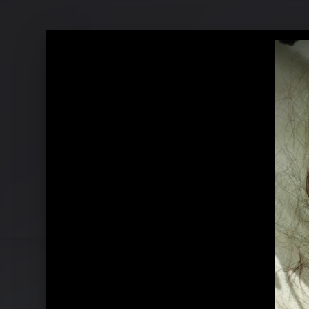
"Borders" Coverbild
"Go Off" Coverbild