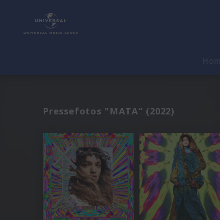
Ho
Pressefotos "MATA“ (2022)