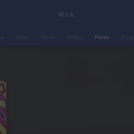
M.I.A.
me
News
Musik
Videos
Fotos
Biog