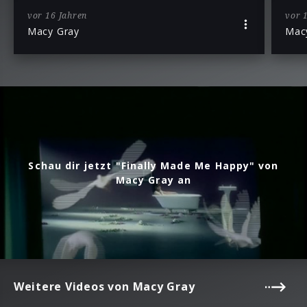
vor 16 Jahren
vor 
Macy Gray
Mac
Schau dir jetzt "Finally Made Me Happy" von
Macy Gray an
Weitere Videos von Macy Gray