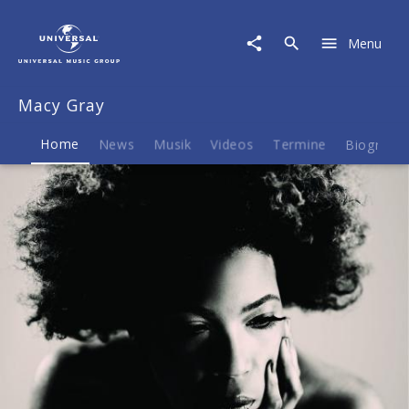
Macy
Gray
Menu
|
Musik
&
Macy Gray
Merch
Home
News
Musik
Videos
Termine
Biografie