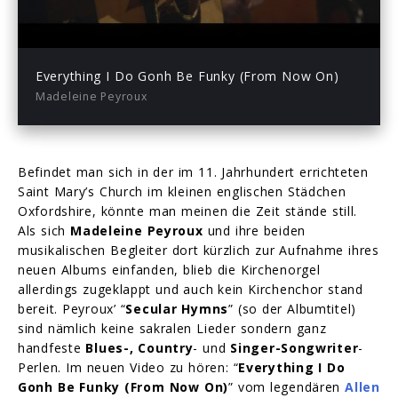
03:15
Play
Mute
Enter
fullsc
Everything I Do Gonh Be Funky (From Now On)
Madeleine Peyroux
Befindet man sich in der im 11. Jahrhundert errichteten
Saint Mary’s Church im kleinen englischen Städchen
Oxfordshire, könnte man meinen die Zeit stände still.
Als sich
Madeleine Peyroux
und ihre beiden
musikalischen Begleiter dort kürzlich zur Aufnahme ihres
neuen Albums einfanden, blieb die Kirchenorgel
allerdings zugeklappt und auch kein Kirchenchor stand
bereit. Peyroux’ “
Secular Hymns
” (so der Albumtitel)
sind nämlich keine sakralen Lieder sondern ganz
handfeste
Blues-, Country
- und
Singer-Songwriter
-
Perlen. Im neuen Video zu hören: “
Everything I Do
Gonh Be Funky (From Now On)
” vom legendären
Allen