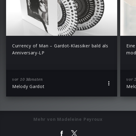
Currency of Man – Gardot-Klassiker bald als
Eine
Anniversary-LP
mode
vor 10 Monaten
vor 
Melody Gardot
Mel
Mehr von Madeleine Peyroux