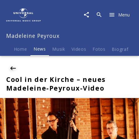
Madeleine
Peyroux
Menu
|
News
|
Madeleine Peyroux
Cool
in
der
Home
News
Musik
Videos
Fotos
Biografie
Kirche
-
neues
Madeleine-
Cool in der Kirche – neues
Peyroux-
Madeleine-Peyroux-Video
Video