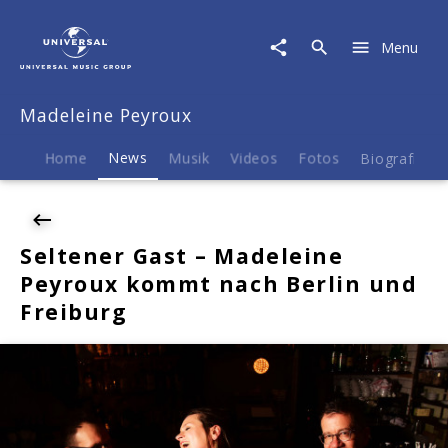
Madeleine
Peyroux
Menu
|
News
|
Madeleine Peyroux
Seltener
Gast
-
Home
News
Musik
Videos
Fotos
Biografie
Madeleine
Peyroux
kommt
nach
Seltener Gast – Madeleine
Berlin
Peyroux kommt nach Berlin und
und
Freiburg
Freiburg