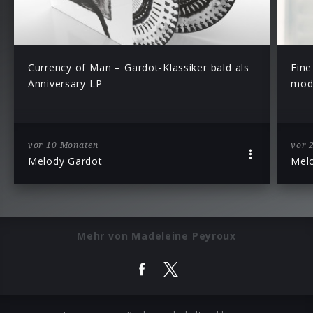
Currency of Man – Gardot-Klassiker bald als
Eine
Anniversary-LP
mode
vor 10 Monaten
vor 
Melody Gardot
Mel
Mehr von Madeleine Peyroux