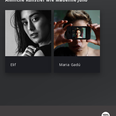
Ähnliche Künstler wie Madeline Juno
Elif
Maria Gadú