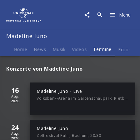
Madeline
Juno
Menu
|
Termine
Madeline Juno
Home
News
Musik
Videos
Termine
Fotos
B
Konzerte von Madeline Juno
16
Madeline Juno - Live
Aug.
Volksbank-Arena im Gartenschaupark, Rietberg, 19:00
2026
24
Madeline Juno
Aug.
Zeltfestival Ruhr, Bochum, 20:30
2026