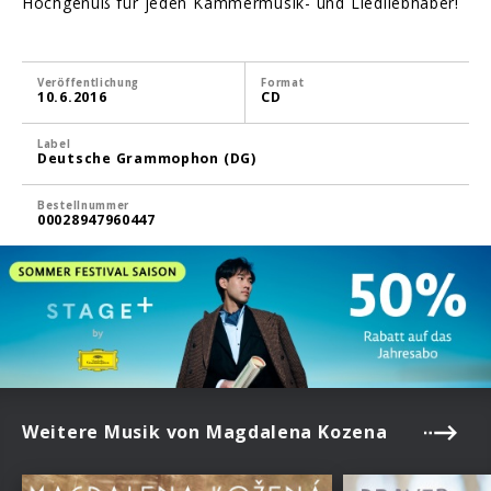
Hochgenuß für jeden Kammermusik- und Liedliebhaber!
Veröffentlichung
Format
10.6.2016
CD
Label
Deutsche Grammophon (DG)
Bestellnummer
00028947960447
Weitere Musik von Magdalena Kozena