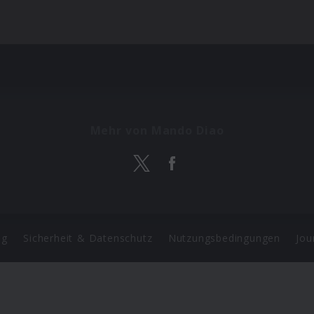
Mehr von Mando Diao
ng
Sicherheit & Datenschutz
Nutzungsbedingungen
Jou
Barrierefreiheit Statement
 Copyright 2026 Universal Music Group N.V. All Rights Reserve