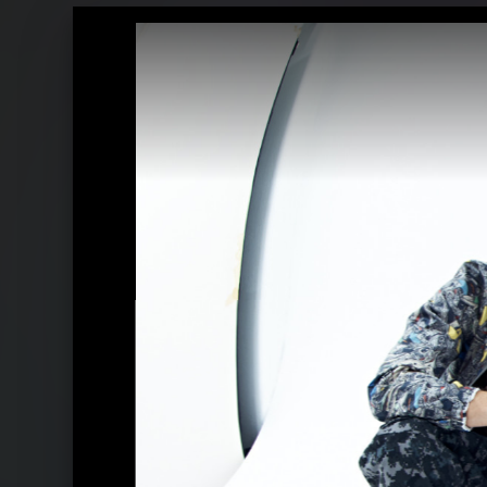
Ähnliche Künstler wie Mando Diao
Caligola