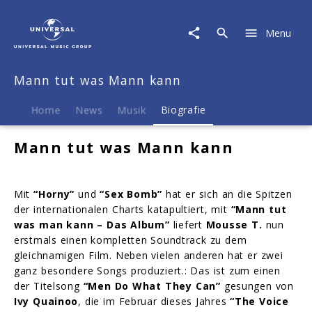
Mann
tut
Menu
was
Mann
kann
Mann tut was Mann kann
|
Biografie
Home
News
Musik
Biografie
Mann tut was Mann kann
Mit
“Horny”
und
“Sex Bomb”
hat er sich an die Spitzen
der internationalen Charts katapultiert, mit
“Mann tut
was man kann – Das Album”
liefert
Mousse T.
nun
erstmals einen kompletten Soundtrack zu dem
gleichnamigen Film. Neben vielen anderen hat er zwei
ganz besondere Songs produziert.: Das ist zum einen
der Titelsong
“Men Do What They Can”
gesungen von
Ivy Quainoo
, die im Februar dieses Jahres
“The Voice