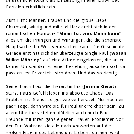
selbst mit Kinostart als Einzelsong in allen Download-
Portalen erhältlich sein.
Zum Film: Männer, Frauen und die große Liebe –
Charmant, witzig und mit viel Herz dreht sich in der
romantischen Komödie
“Mann tut was Mann kann”
alles um die Irrungen und Wirrungen, die die schönste
Hauptsache der Welt verursachen kann. Die Geschichte:
Gerade erst hat sich der überzeugte Single Paul (
Wotan
Wilke Möhring
) auf eine Affäre eingelassen, die unter
keinen Umständen zu einer Beziehung ausarten soll, da
passiert es: Er verliebt sich doch. Und das so richtig.
Seine Traumfrau, die Tierärztin Iris (
Jasmin Gerat
)
stürzt Pauls Gefühlsleben ins absolute Chaos. Das
Problem ist: Sie ist so gut wie verheiratet. Nur noch ein
paar Tage, dann wird sie für Paul unerreichbar sein. Zu
allem Überfluss stehen plötzlich auch noch Pauls
Freunde mit ihren ganz eigenen Frauen-Problemen vor
der Tür. Während sie alle nach Antworten auf die
großen Fragen des Lebens und Liebens suchen, wird