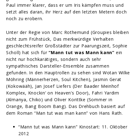
Paul immer klarer, dass er um Iris kämpfen muss und
setzt alles daran, ihr Herz auf den letzten Metern doch
noch zu erobern.
Unter der Regie von Marc Rothemund (Groupies bleiben
nicht zum Frühstück, Das merkwürdige Verhalten
geschlechtsreifer Großstädter zur Paarungszeit, Sophie
Scholl) hat sich für
“Mann tut was Mann kann”
ein
nicht nur hochkarätiges, sondern auch sehr
sympathisches Darsteller-Ensemble zusammen
gefunden. In den Hauptrollen zu sehen sind Wotan Wilke
Möhring (Männerherzen, Soul Kitchen), Jasmin Gerat
(Kokowääh), Jan Josef Liefers (Der Baader Meinhof
Komplex, Knockin’ on Heaven’s Door), Fahri Yardim
(Almanya, Chiko) und Oliver Korittke (Sommer in
Orange, Bang Boom Bang). Das Drehbuch basiert auf
dem Roman “Man tut was man kann” von Hans Rath.
“Mann tut was Mann kann” Kinostart: 11. Oktober
2012