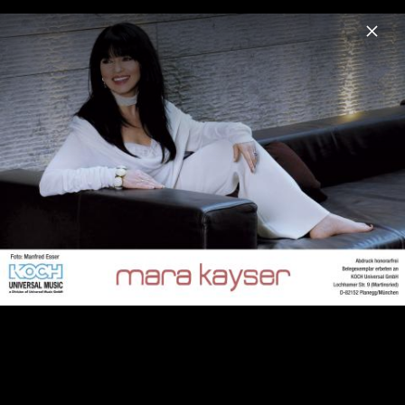
Menu
Mara Kayser
Home
News
Musik
Videos
Fotos
Biografie
Pressebilder 2009