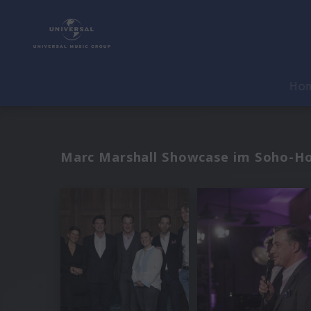
Ho
Marc Marshall Showcase im Soho-Ho