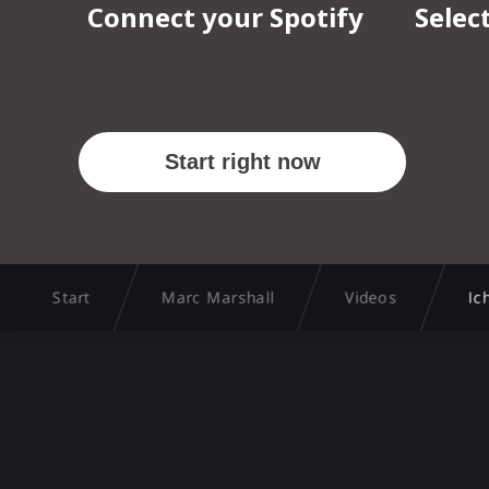
Start
Marc Marshall
Videos
Ic