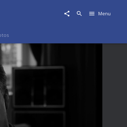
Menu
otos