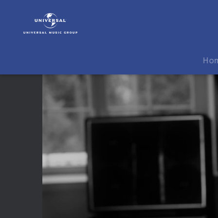
Marc
Marshall
|
Video
|
Ho
Ich
lieb
die
Fraun'n
(Interview)