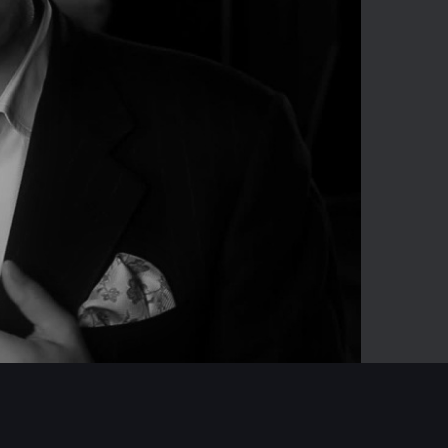
01:16
Mute
Enter
fullscreen