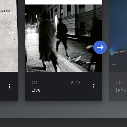
CD
2018
CD
Live
Janu