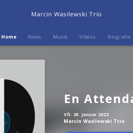
Marcin Wasilewski Trio
Home
News
Musik
Videos
Biografie
En Attend
VÖ:
28. Januar 2022
Marcin Wasilewski Trio