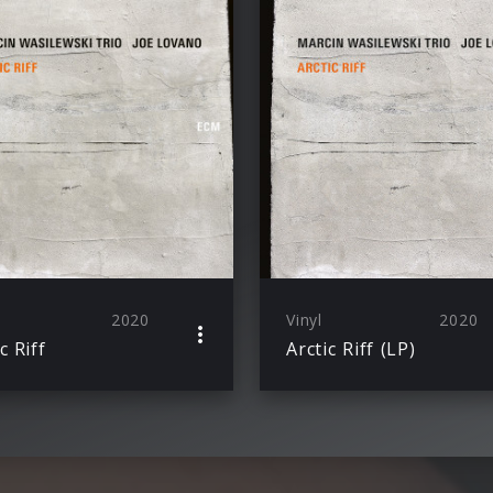
2020
Vinyl
2020
c Riff
Arctic Riff (LP)