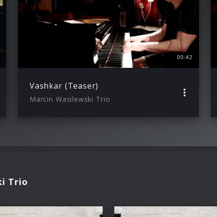
00:42
Vashkar (Teaser)
Marcin Wasilewski Trio
i Trio