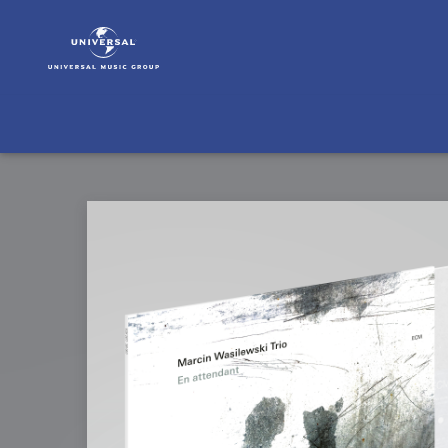
Marcin
Wasilewski
Trio
|
Musik
&
Merch