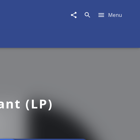
Menu
ant (LP)