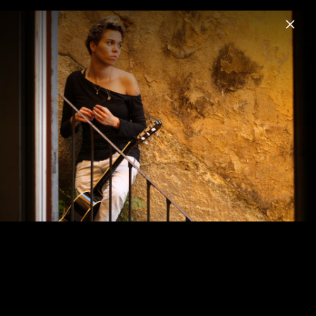
Menu
Maria Gadú
Home
News
Musik
Videos
Fotos
Biografie
Maria Gadú Pressebilder 2014