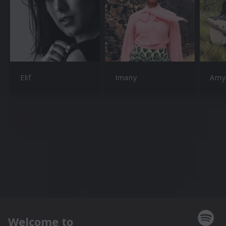
Elif
Imany
Amy