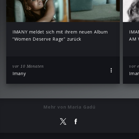
IMANY meldet sich mit ihrem neuen Album
IMAN
“Women Deserve Rage” zurück
AM 
vor 10 Monaten
vor 
Imany
Ima
Mehr von Maria Gadú