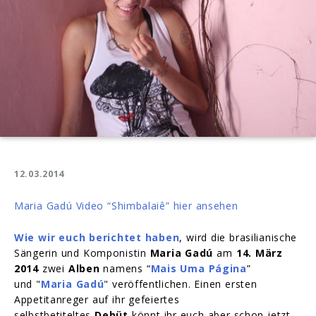
12.03.2014
Maria Gadú Video “Shimbalaiê” hier ansehen
Wie wir euch berichtet haben
, wird die brasilianische
Sängerin und Komponistin
Maria Gadú
am
14. März
2014
zwei
Alben
namens “
Mais Uma Página
”
und "
Maria Gadú
" veröffentlichen. Einen ersten
Appetitanreger auf ihr gefeiertes
selbstbetiteltes
Debüt
könnt ihr euch aber schon jetzt