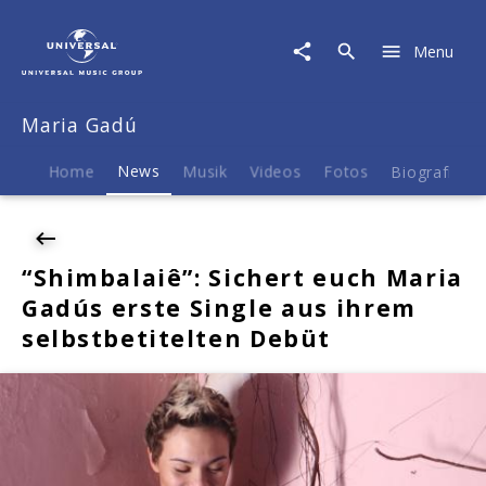
Maria
Gadú
Menu
|
News
|
Maria Gadú
"Shimbalaiê":
Sichert
euch
Home
News
Musik
Videos
Fotos
Biografie
Maria
Gadús
erste
Single
“Shimbalaiê”: Sichert euch Maria
aus
Gadús erste Single aus ihrem
ihrem
selbstbetitelten
selbstbetitelten Debüt
Debüt