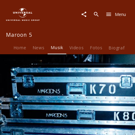
Maroon
5
Menu
|
Musik
|
Maroon 5
Singles
Home
News
Musik
Videos
Fotos
Biografie