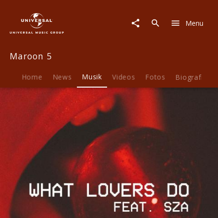
Maroon
5
Menu
|
Musik
|
Maroon 5
What
Lovers
Do
Home
News
Musik
Videos
Fotos
Biografie
feat.
SZA