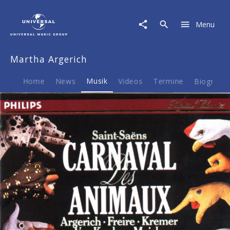
Martha
Argerich
Menu
|
Musik
|
Martha Argerich
Der
Karneval
der
Home
News
Musik
Videos
Termine
Biografie
Tiere,
Tier-
Gebete