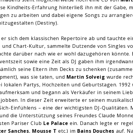
ese Kindheits-Erfahrung hinterließ ihn mit der Gabe, m
ngen zu arbeiten und dabei eigene Songs zu arrangier
tzugestalten (Destiny).
er sich dem klassischen Repertoire ab und tauchte ein
 und Chart-Kultur, sammelte Dutzende von Singles vo
achte darüber nach wie er wohl dazugehören könnte. 
ventszeit sowie eine Zeit als DJ gaben ihm irgendwan
ämlich seine Eltern ihm Decks zu schenken (zusamm
pment), was sie taten, und
Martin Solveig
wurde rech
i lokalen Partys, Hochzeiten und Geburtstagen. 1992 
 aufmerksam und begann als Verkäufer in seinem Lieb
jobben. In dieser Zeit erweiterte er seinen musikalis
Sich-Einfühlens – eine der wichtigsten DJ-Qualitäten.
 und die Unterstützung seines Freundes Claude Monne
sten Pariser Club
Le Palace
ein. Danach legte er reg
er Sanches
,
Mousse T
etc.) im
Bains Douches
auf. N