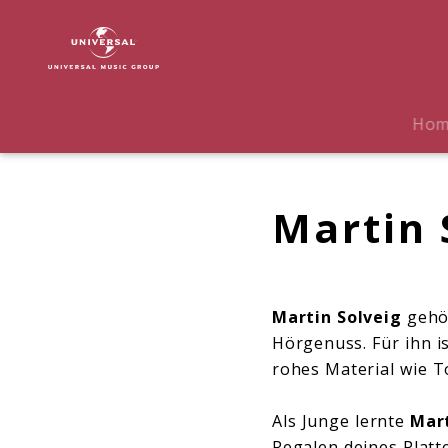
Martin
Solveig
|
Biografie
Ho
Martin 
Martin Solveig
gehör
Hörgenuss. Für ihn i
rohes Material wie T
Als Junge lernte
Mart
Regalen deines Plat