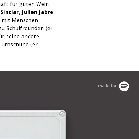
aft für guten Wein
Sinclar
,
Julien Jabre
ch mit Menschen
zu Schulfreunden (er
ür seine andere
 Turnschuhe (er