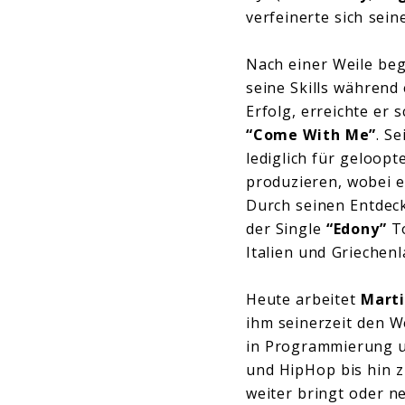
verfeinerte sich sein
Nach einer Weile b
seine Skills während
Erfolg, erreichte er 
“Come With Me”
. S
lediglich für geloopt
produzieren, wobei e
Durch seinen Entdec
der Single
“Edony”
To
Italien und Griechenl
Heute arbeitet
Marti
ihm seinerzeit den W
in Programmierung un
und HipHop bis hin z
weiter bringt oder n