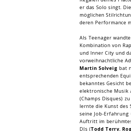
er das Solo singt. Di
möglichen Stilrichtu
deren Performance mi
Als Teenager wandte 
Kombination von Rap
und Inner City und d
vorweihnachtliche Ad
Martin Solveig
bat n
entsprechenden Equi
bekanntes Gesicht be
elektronische Musik
(Champs Disques) zu 
lernte die Kunst des 
seine Job-Erfahrung
Auftritt im berühmte
DJs (
Todd Terry
,
Rog