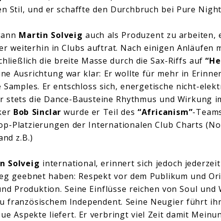
en Stil, und er schaffte den Durchbruch bei Pure Night
egann
Martin Solveig
auch als Produzent zu arbeiten, 
 er weiterhin in Clubs auftrat. Nach einigen Anläufen 
schließlich die breite Masse durch die Sax-Riffs auf
“He
eine Ausrichtung war klar: Er wollte für mehr in Erinne
e Samples. Er entschloss sich, energetische nicht-elek
r stets die Dance-Bausteine Rhythmus und Wirkung im
ker
Bob Sinclar
wurde er Teil des
“Africanism”
-Teams
p-Platzierungen der Internationalen Club Charts (No 
and z.B.)
n Solveig
international, erinnert sich jedoch jederzeit
eg geebnet haben: Respekt vor dem Publikum und Origi
d Produktion. Seine Einflüsse reichen von Soul und 
u französischem Independent. Seine Neugier führt ihn
eue Aspekte liefert. Er verbringt viel Zeit damit Mein