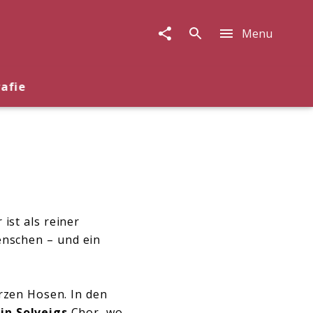
Menu
rafie
ist als reiner
enschen – und ein
rzen Hosen. In den
in Solveigs
Chor, wo