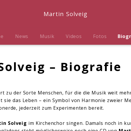
Martin Solveig
me
News
Musik
Videos
Fotos
Biog
Solveig – Biografie
t zu der Sorte Menschen, für die die Musik weit mehr 
st sie das Leben – ein Symbol von Harmonie zweier M
onerde, jederzeit zum Experimenten bereit.
in Solveig
im Kirchenchor singen. Damals noch in ku
tenladens steht möglicherweise noch eine CD von
Mart