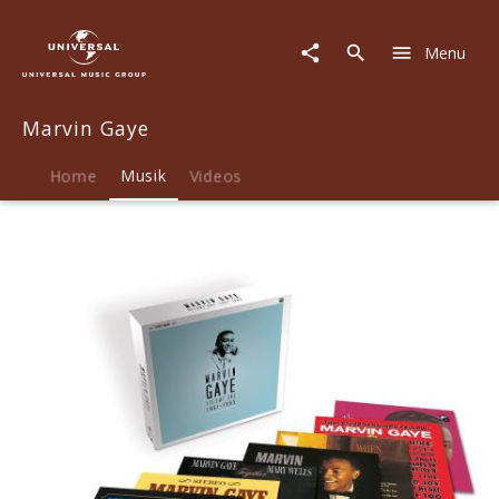
Marvin
Gaye
Menu
|
Musik
|
Marvin Gaye
Volume
1:
1961-
Home
Musik
Videos
1965