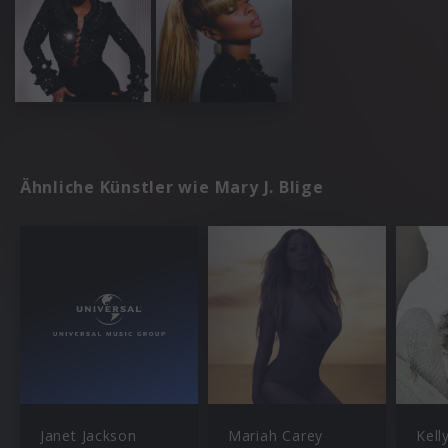
Ähnliche Künstler wie Mary J. Blige
Janet Jackson
Mariah Carey
Kell