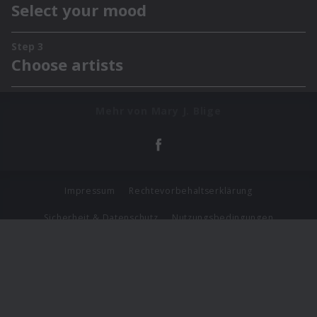
Mehr von Mary J. Blige
Impressum
Rechtevorbehaltserklärung
Sicherheit & Datenschutz
Nutzungsbedingungen
Journalistenlounge
Für Geschäftspartner
Barrierefreiheit Statement
© Copyright 2026 Universal Music Group N.V. All Rights
Reserved.