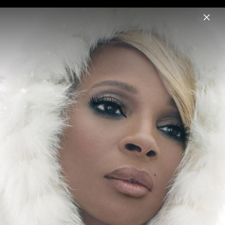
Menu
Mary J. Blige
Home
News
Musik
Videos
Fotos
Biografie
Pressefotos 2017