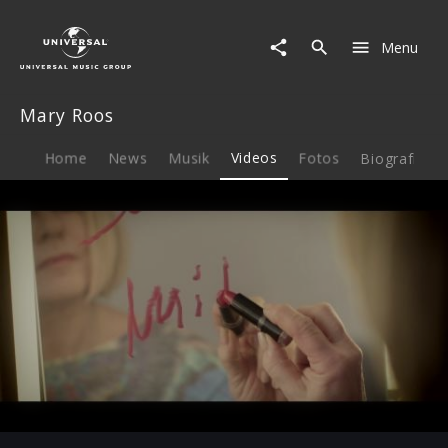
Mary
Roos
Menu
|
Video
|
Mary Roos
Schweig
mit
mir
Home
News
Musik
Videos
Fotos
Biografie
(Snippet)
Play
00:33
Play
Mute
Ent