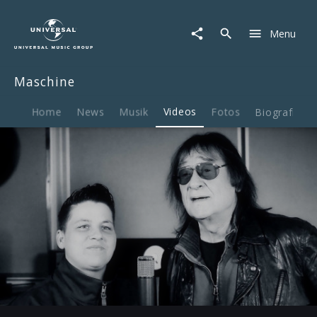
Maschine
|
Menu
Video
|
Matrosenweihnacht
Maschine
feat.
Kerstin
Ott
Home
News
Musik
Videos
Fotos
Biografie
Play
03:44
Play
Mute
Ent