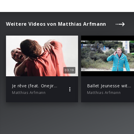
Weitere Videos von Matthias Arfmann
03:19
Je rêve (feat. Onejiru & Kele Okereke)
Ballet Jeunesse with Schorsch Kamerun – Sabre Dance (Teaser)
Matthias Arfmann
Matthias Arfmann