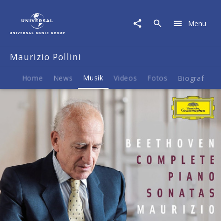
Maurizio
Pollini
Menu
|
Musik
|
Maurizio Pollini
Beethoven:
Complete
Piano
Home
News
Musik
Videos
Fotos
Biografie
Sonatas