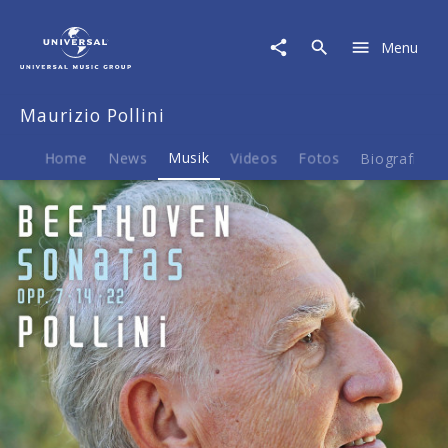
Maurizio
Pollini
Menu
|
Musik
|
Maurizio Pollini
Beethoven:
Sonatas
Op.
Home
News
Musik
Videos
Fotos
Biografie
7,
14
,
22