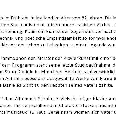
b im Frühjahr in Mailand im Alter von 82 Jahren. Die 
chen Starpianisten als einen unermesslichen Verlust. Po
scheinung. Kaum ein Pianist der Gegenwart vermocht
echnik und poetische Empfindsamkeit so formvollende
iländer, der schon zu Lebzeiten zu einer Legende w
 Grammophon den Meister der Klavierkunst mit einer 
f dem Programm steht seine letzte Studioaufnahme, di
m Sohn Daniele im Münchner Herkulessaal verwirklich
 den Aufnahmesessions ausgewählte Werke von
Franz 
 Danieles Sicht zu den liebsten seines Vaters zählte.
auf dem Album mit Schuberts vielschichtiger Klavierson
Daniele mit den schillernden Charakterstücken aus Sc
nts musicaux” (D 780). Gemeinsam widmen sich Vater 