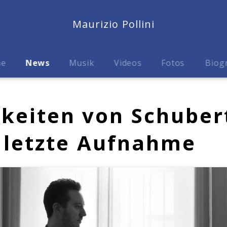
Maurizio Pollini
me
News
Musik
Videos
Fotos
Biog
keiten von Schuber
s letzte Aufnahme