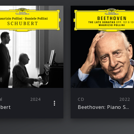
al
2024
CD
2022
bert
Beethoven: Piano Sonatas Opp. 101 & 106