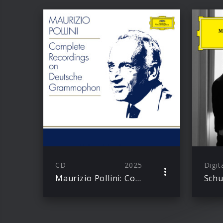
CD
2025
Digit
Maurizio Pollini: Complete Recordings on Deutsche Grammophon (Extended edition)
Schu