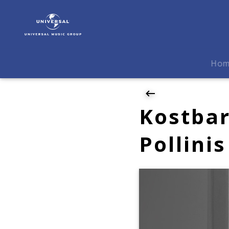
Maurizio
Pollini
|
News
|
Ho
Kostbarkeiten
von
Schubert
–
Kostbar
Pollinis
letzte
Pollini
Aufnahme