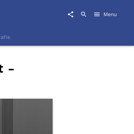
Menu
rafie
t –