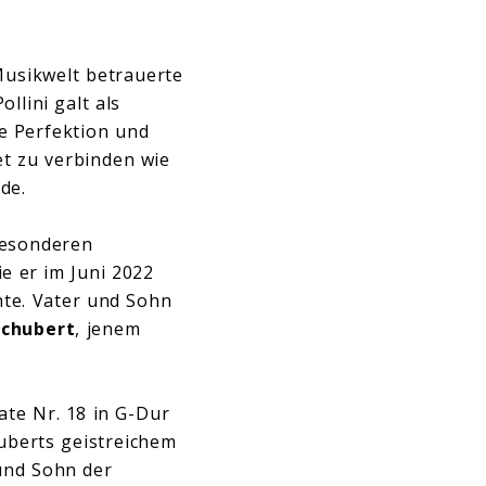
Musikwelt betrauerte
llini galt als
e Perfektion und
t zu verbinden wie
urde.
besonderen
e er im Juni 2022
te. Vater und Sohn
Schubert
, jenem
ate Nr. 18 in G-Dur
huberts geistreichem
und Sohn der