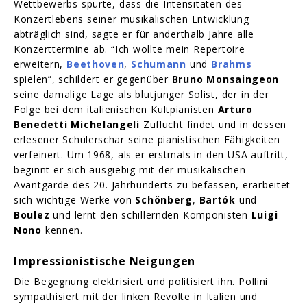
Wettbewerbs spürte, dass die Intensitäten des
Konzertlebens seiner musikalischen Entwicklung
abträglich sind, sagte er für anderthalb Jahre alle
Konzerttermine ab. “Ich wollte mein Repertoire
erweitern,
Beethoven
,
Schumann
und
Brahms
spielen”, schildert er gegenüber
Bruno Monsaingeon
seine damalige Lage als blutjunger Solist, der in der
Folge bei dem italienischen Kultpianisten
Arturo
Benedetti Michelangeli
Zuflucht findet und in dessen
erlesener Schülerschar seine pianistischen Fähigkeiten
verfeinert. Um 1968, als er erstmals in den USA auftritt,
beginnt er sich ausgiebig mit der musikalischen
Avantgarde des 20. Jahrhunderts zu befassen, erarbeitet
sich wichtige Werke von
Schönberg
,
Bartók
und
Boulez
und lernt den schillernden Komponisten
Luigi
Nono
kennen.
Impressionistische Neigungen
Die Begegnung elektrisiert und politisiert ihn. Pollini
sympathisiert mit der linken Revolte in Italien und