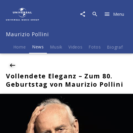
Maurizio
Pollini
Menu
|
News
|
Maurizio Pollini
Vollendete
Eleganz
–
Home
News
Musik
Videos
Fotos
Biografie
Zum
80.
Geburtstag
von
Vollendete Eleganz – Zum 80.
Maurizio
Geburtstag von Maurizio Pollini
Pollini