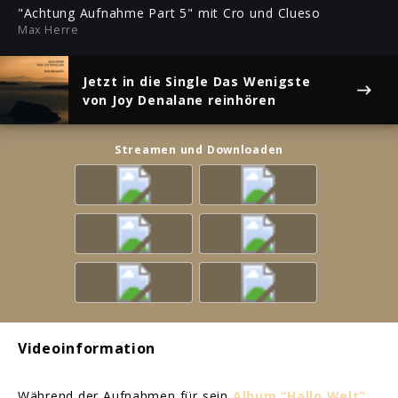
ful
"Achtung Aufnahme Part 5" mit Cro und Clueso
Max Herre
Jetzt in die Single
Das Wenigste
von Joy Denalane reinhören
Streamen und Downloaden
Videoinformation
Während der Aufnahmen für sein
Album “Hallo Welt”