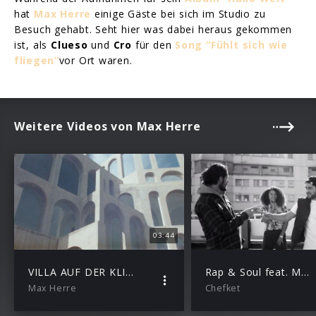
hat
Max Herre
einige Gäste bei sich im Studio zu
Besuch gehabt. Seht hier was dabei heraus gekommen
ist, als
Clueso
und
Cro
für den
Song “Fühlt sich wie
fliegen”
vor Ort waren.
Weitere Videos von Max Herre
03:44
VILLA AUF DER KLIPPE
Rap & Soul feat. Max Herre, Xatar & Joy Denalane
Max Herre
Chefket