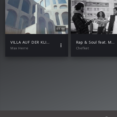
03:44
VILLA AUF DER KLIPPE
Rap & Soul feat. Max Herre, Xatar & Joy Denalane
Max Herre
Chefket