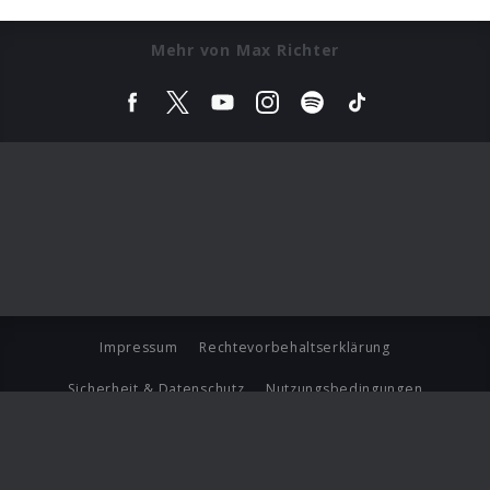
Mehr von Max Richter
Impressum
Rechtevorbehaltserklärung
Sicherheit & Datenschutz
Nutzungsbedingungen
Journalistenlounge
Für Geschäftspartner
Barrierefreiheit Statement