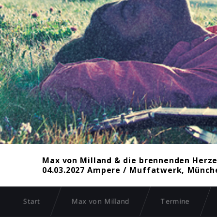
Max von Milland & die brennenden Herze
04.03.2027 Ampere / Muffatwerk, Münche
Start
Max von Milland
Termine