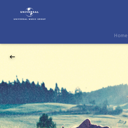
Max
von
Milland
|
04.03.2027
Home
Ampere
/
Muffatwerk,
München,
20:00