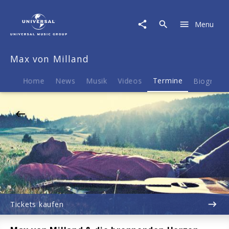
Max
von
Menu
Milland
|
05.03.2027
Max von Milland
Im
Wizemann
(Studio),
Home
News
Musik
Videos
Termine
Biografie
Stuttgart,
20:00
Tickets kaufen